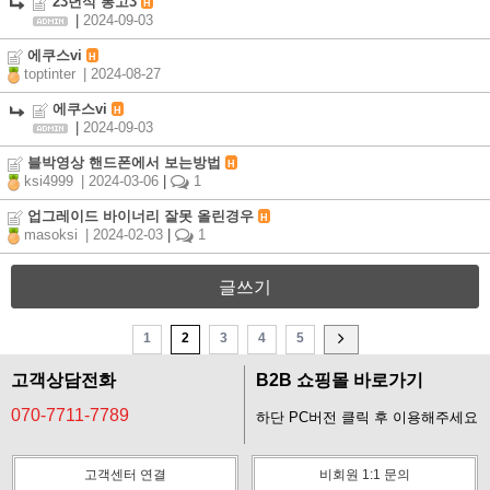
23년식 봉고3
H
|
2024-09-03
에쿠스vi
H
toptinter
| 2024-08-27
에쿠스vi
H
|
2024-09-03
블박영상 핸드폰에서 보는방법
H
ksi4999
| 2024-03-06
|
1
업그레이드 바이너리 잘못 올린경우
H
masoksi
| 2024-02-03
|
1
글쓰기
1
2
3
4
5
고객상담전화
B2B 쇼핑몰 바로가기
070-7711-7789
하단 PC버전 클릭 후 이용해주세요
고객센터 연결
비회원 1:1 문의