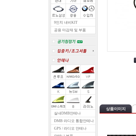
9인치 내비KIT
공용 마감재 및 부품
상품이미지
실내DMB안테나
DMB·라디오 통합안테나
GPS / 라디오 안테나