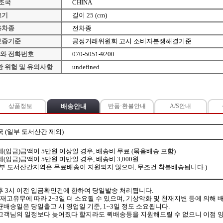
조국
CHINA
크기
길이 25 (cm)
용차종
전차종
보증기준
공정거래위원회 고시 소비자분쟁해결기준
자와 전화번호
070-5051-9200
 위험 및 유의사항
undefined
상품정보
배송안내
반품·환불안내
A/S안내
국 (일부 도서산간 제외)
제(입금)금액이 5만원 이상일 경우, 배송비 무료 (묶음배송 포함)
(입금)금액이 5만원 미만일 경우, 배송비 3,000원
일부 도서산간지역은 무료배송이 지원되지 않으며, 무조건 착불배송됩니다.)
후 3시 이전 입금확인건에 한하여 당일발송 처리됩니다.
, 재고유무에 따라 2~3일 더 소요될 수 있으며, 기상악화 및 천재지변 등에 의해
균배송일은 당일출고 시 영업일 기준, 1~3일 정도 소요됩니다.
고객님의 일정보다 늦어졌다 할지라도 퀵배송등을 지원해드릴 수 없으니 이점 