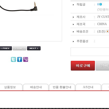
적립금
:
0
(5만원이
제조사
:
JY CUS
제조국
:
CHINA
배송조건
:
(조건)
주문옵션
:
상품정보
배송안내
반품·환불안내
A/S안내