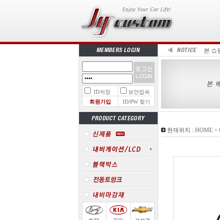
본 쇼
ID저장
보안접속
회원가입
ID/PW 찾기
현재위치 :
HOME
>