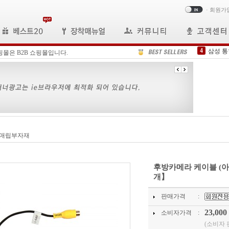
·
회원가
5
FFC케
핑몰은 B2B 쇼핑몰입니다.
6
오디오
7
포터2내
8
내비게
9
H타입D
10
포터2/
1
N-59
2
올뉴모
 매립부자재
3
B2C
4
삼성 
후방카메라 케이블 (아이
개】
판매가격
:
23,000
소비자가격
:
(소비자 