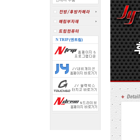
안테나 부품
N TRIP (엔트립)