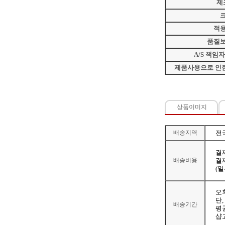
제
적
품질
A/S 책임
제품사용으로 인한
상품이미지
배송지역
전
결
배송비용
결제
(
오
단
배송기간
평
샵