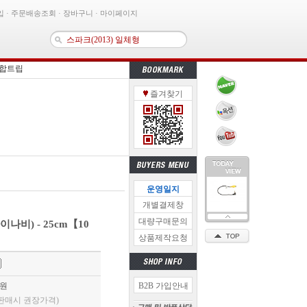
입
·
주문배송조회
·
장바구니
·
마이페이지
이블 - 단방향 일자형(K5 전용)
 통합트립
즐겨찾기
비마감재 - 에어백타입ver.2
이션 고정용고무밴드【33개】
MB·라디오 통합안테나- 신형 (블랙)
봉고3후방카메라 브라켓
0 후방카메라(블랙)
닝후방카메라 케이스- 보급형
운영일지
개별결제창
통합트립
대량구매문의
나비) - 25cm【10
상품제작요청
원
B2B 가입안내
판매시 권장가격)