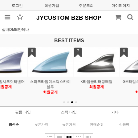
로그인
회원가입
주문조회
마이페이지
JYCUSTOM B2B SHOP
실내DMB안테나
BEST ITEMS
7
8
9
카이
K타입글리터링메탈
GM타입스위치블레이드
GM타입플레시드그레
회원공개
실버
회원공개
회원공개
필름 타입
스틱 타입
기타
최신순
낮은가격
높은가격
판매순위
상품명